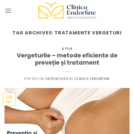
Skip
to
content
TAG ARCHIVES:
TRATAMENTE VERGETURI
UTILE
Vergeturile – metode eficiente de
preveție și tratament
POSTED ON
08/04/2023
BY
CLINICA ENDORFINE
08
apr.