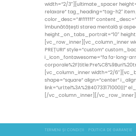
width=”2/3″][ultimate_spacer height=
relaxare” tag_heading=”tag-h2″ item
color_desc=”#ffffff” content_desc=”La M
îmbunătățești starea mentală și aspe
height_on_tabs_portrait=”10″ heig
[vc_row_inner][vc_column_inner wid
PREȚURI” style=”custom” custom_back
i_icon_fontawesome=”fa fa-long-arro
corporale%2F|title:Pre%C8%9Buri%20
[vc_column_inner width=”2/6″][vc_
shape=”square” align=”center” i_ali
link=”url:tel%3A%2B40733171000|||” 
[/vc_column_inner][/vc_row_inner]
TERMENI ȘI CONDIȚII
POLITICA DE GARANȚIE