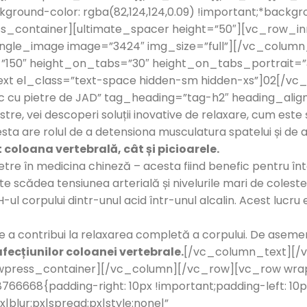
ound-color: rgba(82,124,124,0.09) !important;*backgrou
s_container][ultimate_spacer height=”50″][vc_row_inn
ingle_image image=”3424″ img_size=”full”][/vc_colum
t=”150″ height_on_tabs=”30″ height_on_tabs_portrait
t el_class=”text-space hidden-sm hidden-xs”]02[/vc
c cu pietre de JAD” tag_heading=”tag-h2″ heading_alig
tre, vei descoperi soluții inovative de relaxare, cum este
esta are rolul de a detensiona musculatura spatelui și de a 
 coloana vertebrală, cât și picioarele.
tre în medicina chineză – acesta fiind benefic pentru întăr
te scădea tensiunea arterială și nivelurile mari de coleste
ul corpului dintr-unul acid într-unul alcalin. Acest lucru 
de a contribui la relaxarea completă a corpului. De asem
afecțiunilor coloanei vertebrale.
[/vc_column_text][/
rowpress_container][/vc_column][/vc_row][vc_row wr
66668{padding-right: 10px !important;padding-left: 10p
|blur:px|spread:px|style:none|”