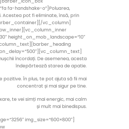
″][barber_icon_box
”fa fa-handshake-o”]Poluarea,
cestea pot fi eliminate, însă, prin
barber_container][/vc_column]
row_inner][vc_column_inner
=”30″ height_on_mob_landscape=”10″
_column_text][barber_heading
ation_delay=”500″][vc_column_text]
mușchii încordați. De asemenea, acesta
îndepărtează starea de apatie.
ozitive. În plus, te pot ajuta să fii mai
concentrat și mai sigur pe tine.
xare, te vei simți mai energic, mai calm
și mult mai binedispus.
age=”3256″ img_size=”600×800″]
ow