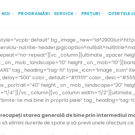
 NOI
PROGRAMĂRI
SERVICII
PREȚURI
OFERTELE L
tyle=”vcpb-default” bg_image_new=”id^2900|url^https:
viciu-nutritie-header.jpg|caption^null|alt^null|title^man
repeat=”no-repeat”][vc_column][ultimate_spacer heig
ght_on_mob_landscape=”10″ height_on_mob=”10″][bar
XARE” tag_heading=”tag-h1″ type_icon=”image_icon” i
delay=”500″ color_default=”#ffffff” color_desc=”#555
bs_portrait=”40″ height_on_mob_landscape=”20″ he
”1/4″][/vc_column][vc_column width=”1/2″][ultimate_
Simte-te mai bine în propria piele” tag_heading=”tag-
ți recapeți starea generală de bine prin intermediul m
să elimini durerile de spate și să previi unele afecțiuni ce