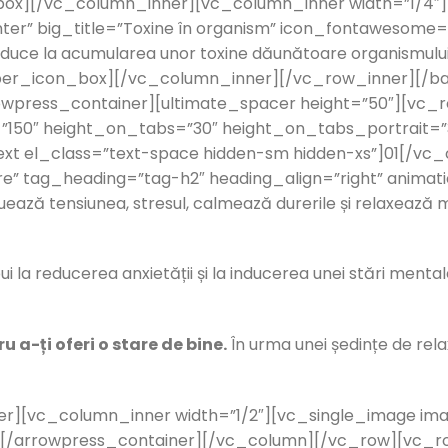
n_box][/vc_column_inner][vc_column_inner width=”1/4
ter” big_title=”Toxine în organism” icon_fontawesome=
uce la acumularea unor toxine dăunătoare organismului. A
barber_icon_box][/vc_column_inner][/vc_row_inner][/
wpress_container][ultimate_spacer height=”50″][vc_
t=”150″ height_on_tabs=”30″ height_on_tabs_portrait
t el_class=”text-space hidden-sm hidden-xs”]01[/vc
are” tag_heading=”tag-h2″ heading_align=”right” anim
uează tensiunea, stresul, calmează durerile și relaxează 
 la reducerea anxietății și la inducerea unei stări mentale p
 a-ți oferi o stare de bine.
În urma unei ședințe de rela
r][vc_column_inner width=”1/2″][vc_single_image im
[/arrowpress_container][/vc_column][/vc_row][vc_r