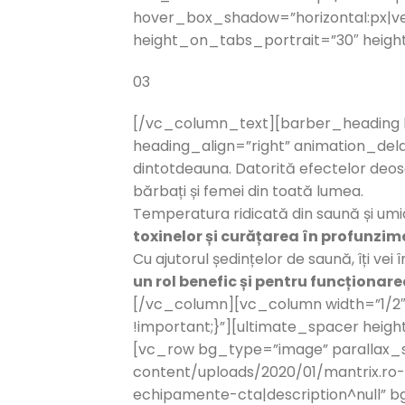
hover_box_shadow=”horizontal:px|ver
height_on_tabs_portrait=”30″ heig
03
[/vc_column_text][barber_heading bi
heading_align=”right” animation_dela
dintotdeauna. Datorită efectelor deoseb
bărbați și femei din toată lumea.
Temperatura ridicată din saună și um
toxinelor și curățarea în profunzime 
Cu ajutorul ședințelor de saună, îți vei 
un rol benefic și pentru funcționarea
[/vc_column][vc_column width=”1/2″ 
!important;}”][ultimate_spacer hei
[vc_row bg_type=”image” parallax_s
content/uploads/2020/01/mantrix.ro-se
echipamente-cta|description^null”