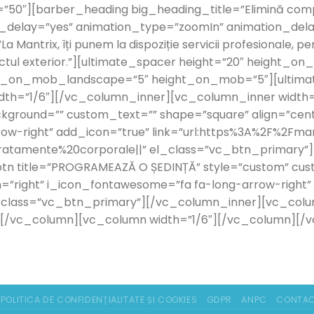
”50″][barber_heading big_heading_title=”Elimină complet
_delay=”yes” animation_type=”zoomIn” animation_delay
antrix, îți punem la dispoziție servicii profesionale, pers
ctul exterior.”][ultimate_spacer height=”20″ height_on
ht_on_mob_landscape=”5″ height_on_mob=”5″][ultimat
th=”1/6″][/vc_column_inner][vc_column_inner width=”2
ground=”” custom_text=”” shape=”square” align=”center
w-right” add_icon=”true” link=”url:https%3A%2F%2Fman
tratamente%20corporale||” el_class=”vc_btn_primary”
btn title=”PROGRAMEAZĂ O ȘEDINȚĂ” style=”custom” cu
gn=”right” i_icon_fontawesome=”fa fa-long-arrow-right”
el_class=”vc_btn_primary”][/vc_column_inner][vc_colu
[/vc_column][vc_column width=”1/6″][/vc_column][/
POLITICA DE CONFIDENȚIALITATE ȘI COOKIES
GDPR
ANPC
CONTA