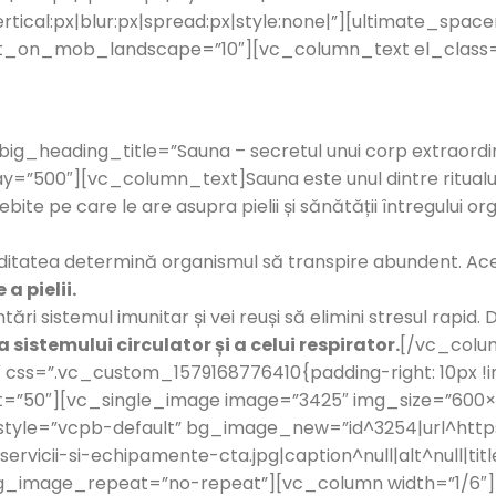
tical:px|blur:px|spread:px|style:none|”][ultimate_spac
ht_on_mob_landscape=”10″][vc_column_text el_class=
g_heading_title=”Sauna – secretul unui corp extraord
y=”500″][vc_column_text]Sauna este unul dintre ritualur
ite pe care le are asupra pielii și sănătății întregului or
iditatea determină organismul să transpire abundent. A
a pielii.
întări sistemul imunitar și vei reuși să elimini stresul rapi
 sistemului circulator și a celui respirator.
[/vc_colu
css=”.vc_custom_1579168776410{padding-right: 10px !im
ght=”50″][vc_single_image image=”3425″ img_size=”60
tyle=”vcpb-default” bg_image_new=”id^3254|url^https:
rvicii-si-echipamente-cta.jpg|caption^null|alt^null|title
 bg_image_repeat=”no-repeat”][vc_column width=”1/6