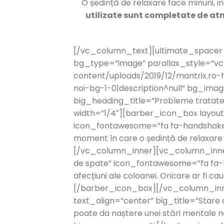
O ședință de relaxare face minuni, i
utilizate sunt completate de atm
[/vc_column_text][ultimate_spacer
bg_type=”image” parallax_style=”vc
content/uploads/2019/12/mantrix.ro-
noi-bg-1-0|description^null” bg_im
big_heading_title=”Probleme tratat
width=”1/4″][barber_icon_box layout
icon_fontawesome=”fa fa-handshake-o”]
moment în care o ședință de relaxare 
[/vc_column_inner][vc_column_inner
de spate” icon_fontawesome=”fa fa-han
afecțiuni ale coloanei. Oricare ar fi c
[/barber_icon_box][/vc_column_inn
text_align=”center” big_title=”Star
poate da naștere unei stări mentale neg