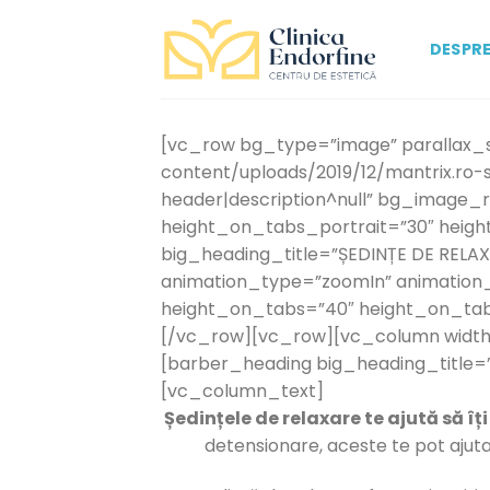
Skip
to
DESPRE
content
[vc_row bg_type=”image” parallax_s
content/uploads/2019/12/mantrix.ro-ser
header|description^null” bg_image_
height_on_tabs_portrait=”30″ hei
big_heading_title=”ȘEDINȚE DE RELA
animation_type=”zoomIn” animation_
height_on_tabs=”40″ height_on_ta
[/vc_row][vc_row][vc_column width=
[barber_heading big_heading_title=”
[vc_column_text]
Ședințele de relaxare te ajută să î
detensionare, aceste te pot ajuta 