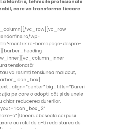
.
La Mantrix, tehnicile profesionale
mabil, care va transforma fiecare
vc_column][/vc_row][vc_row
aendorfine.ro/wp-
|title^mantrix.ro-homepage-despre-
r][barber_heading
row_inner][vc_column_inner
ura tensionată”
tău va resimți tensiunea mai acut,
[/barber_icon_box]
xt_align=”center” big_title=”Dureri
ia pe care o adopți, cât și de unele
u chiar reducerea durerilor.
ayout=”icon_box_2″
ake-o”]Uneori, oboseala corpului
laxare au rolul de a-ți reda starea de