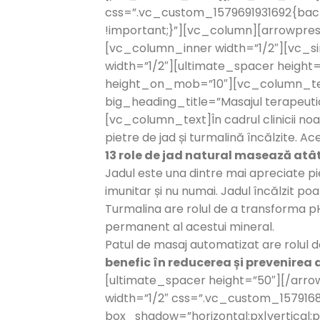
css=”.vc_custom_1579691931692{backgr
!important;}”][vc_column][arrowpres
[vc_column_inner width=”1/2″][vc_s
width=”1/2″][ultimate_spacer heigh
height_on_mob=”10″][vc_column_tex
big_heading_title=”Masajul terapeuti
[vc_column_text]În cadrul clinicii noas
pietre de jad și turmalină încălzite. Ac
13 role de jad natural masează atât
Jadul este una dintre mai apreciate pie
imunitar și nu numai. Jadul încălzit poa
Turmalina are rolul de a transforma pH-
permanent al acestui mineral.
Patul de masaj automatizat are rolul 
benefic în reducerea și prevenirea 
[ultimate_spacer height=”50″][/ar
width=”1/2″ css=”.vc_custom_15791687
box_shadow=”horizontal:px|vertical:px