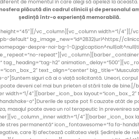
ndiferent de momentul în care alegi să apelezi la aceasta
osfera plăcută din cadrul clinicii și de personalul a
ședință într-o experiență memorabilă.
 height=”45″][/vc_column][vc_column width=”1/4″][/
pb-default” bg_image_new=”id^2832|url^https://clinic
homepage-despre-noi-bg-1-0.jpg|caption^null|alt^null
age_repeat=”no-repeat”][vc_column][barber_containe
e” tag_heading=”tag-h2″ animation_delay=”500″][vc_
=”icon_box_2″ text_align=”center” big_title=”Musculat
Suntem siguri că ai o viață solicitantă. Uneori, corpul 
poate deveni cel mai bun prieten al stării tale de bine.
 width=”1/4″][barber_icon_box layout=”icon_box_2″ te
dshake-o”]Durerile de spate pot fi cauzate atât de poziț
auza, masajul poate avea un rol terapeutic în prevenirea sa
er][vc_column_inner width=”1/4″][barber_icon_box l
e de stres permanentă” icon_fontawesome=”fa fa-handsh
ative, care îți afectează calitatea vieții. Ședințele de re