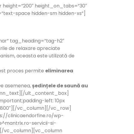
er height=”200″ height_on_tabs=”30″
”text-space hidden-sm hidden-xs”]
inar” tag_heading=”tag-h2″
ile de relaxare apreciate
ganism, aceasta este utilizată de
cest proces permite
eliminarea
d. De asemenea,
ședințele de saună au
mn_text][/ult_content_box]
portant;padding-left: 10px
0×800″][/vc_column][/vc_row]
//clinicaendorfine.ro/wp-
^mantrix.ro-servicii-si-
″][/vc_column][vc_column