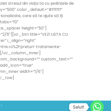
 stresul din viața ta cu ședințele de
=”500″ color_default=”#ffffff”
onalizate, care să te ajute să îți
_tabs=”10″
e_spacer height=”50″]
/6″][vc_btn title=”VEZI LISTA CU
” i_align=”right”
trix.ro%2Fpreturi-tratamente-
][/vc_column_inner]
stom_background=”” custom_text=””
 add_icon=”true”
mn_inner width=”1/6″]
vc_row]
CT
Salut!