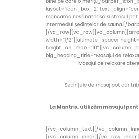
bine pe care o meriți.[/barber_ico
layout=”icon_box_2″ text_align=”cen
mâncarea nesănătoasă și stresul pot d
intermediul ședințelor de saună.[/
[/vc_row][vc_row][vc_column][arro
width=”1/2″][ultimate_spacer heigh
height_on_mob=”10″][vc_column_tex
big_heading_title=”Masajul de relax
Masajul de relaxare aten
Ședințele de masaj pot contribui
La Mantrix, utilizăm masajul pentru
[/vc_column_text][/vc_column_inne
[/vc_column_inner][/vc_row_inner]