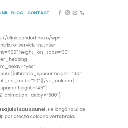
UNII
BLOG
CONTACT
//clinicaendorfine.ro/wp-
trix.ro-serviciu-nutritie-
ht=”100″ height_on_tabs=”30″
ber_heading
tem_delay=”yes”
555″][ultimate_spacer height=”160″
ight_on_mob=”20″][/vc_column]
spacer height=”45″]
h2″ animation_delay=”500″]
asajului sau saunei.
Pe lângă rolul de
 îți pot afecta coloana vertebrală.