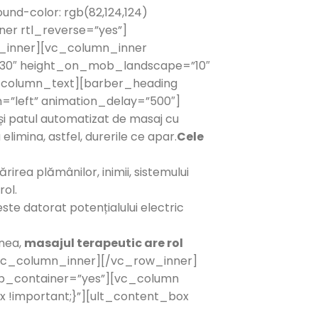
nd-color: rgb(82,124,124)
er rtl_reverse=”yes”]
n_inner][vc_column_inner
=”30″ height_on_mob_landscape=”10″
_column_text][barber_heading
n=”left” animation_delay=”500″]
 și patul automatizat de masaj cu
elimina, astfel, durerile ce apar.
Cele
irea plămânilor, inimii, sistemului
rol.
este datorat potențialului electric
enea,
masajul terapeutic are rol
vc_column_inner][/vc_row_inner]
ap_container=”yes”][vc_column
x !important;}”][ult_content_box